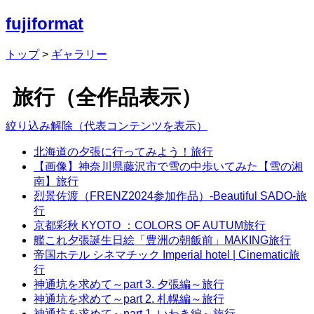
fujiformat
トップ
>
ギャラリー
旅行（全作品表示）
絞り込み解除（代表コンテンツを表示）
北海道の夕張に行ってみよう！
旅行
【画像】神奈川県藤沢市で雪の中歩いてみた【雪の湘
南】
旅行
烈景佐渡（FRENZ2024参加作品）-Beautiful SADO-
旅
行
京都彩秋 KYOTO ：COLORS OF AUTUM
旅行
艦これ夕張誕生日絵「豊洲の朝飯前」MAKING
旅行
帝国ホテル シネマチック Imperial hotel | Cinematic
旅
行
神通坑を求めて～part 3. 夕張編～
旅行
神通坑を求めて～part 2. 札幌編～
旅行
神通坑を求めて～part 1. いわき編～
旅行